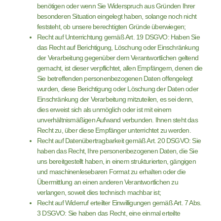
benötigen oder wenn Sie Widerspruch aus Gründen Ihrer
besonderen Situation eingelegt haben, solange noch nicht
feststeht, ob unsere berechtigten Gründe überwiegen;
Recht auf Unterrichtung gemäß Art. 19 DSGVO: Haben Sie
das Recht auf Berichtigung, Löschung oder Einschränkung
der Verarbeitung gegenüber dem Verantwortlichen geltend
gemacht, ist dieser verpflichtet, allen Empfängern, denen die
Sie betreffenden personenbezogenen Daten offengelegt
wurden, diese Berichtigung oder Löschung der Daten oder
Einschränkung der Verarbeitung mitzuteilen, es sei denn,
dies erweist sich als unmöglich oder ist mit einem
unverhältnismäßigen Aufwand verbunden. Ihnen steht das
Recht zu, über diese Empfänger unterrichtet zu werden.
Recht auf Datenübertragbarkeit gemäß Art. 20 DSGVO: Sie
haben das Recht, Ihre personenbezogenen Daten, die Sie
uns bereitgestellt haben, in einem strukturierten, gängigen
und maschinenlesebaren Format zu erhalten oder die
Übermittlung an einen anderen Verantwortlichen zu
verlangen, soweit dies technisch machbar ist;
Recht auf Widerruf erteilter Einwilligungen gemäß Art. 7 Abs.
3 DSGVO: Sie haben das Recht, eine einmal erteilte