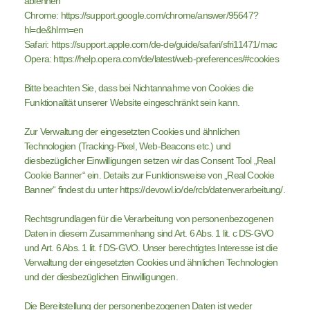
ablehnen
Chrome: https://support.google.com/chrome/answer/95647?
hl=de&hlrm=en
Safari: https://support.apple.com/de-de/guide/safari/sfri11471/mac
Opera: https://help.opera.com/de/latest/web-preferences/#cookies
Bitte beachten Sie, dass bei Nichtannahme von Cookies die
Funktionalität unserer Website eingeschränkt sein kann.
Zur Verwaltung der eingesetzten Cookies und ähnlichen
Technologien (Tracking-Pixel, Web-Beacons etc.) und
diesbezüglicher Einwilligungen setzen wir das Consent Tool „Real
Cookie Banner“ ein. Details zur Funktionsweise von „Real Cookie
Banner“ findest du unter https://devowl.io/de/rcb/datenverarbeitung/.
Rechtsgrundlagen für die Verarbeitung von personenbezogenen
Daten in diesem Zusammenhang sind Art. 6 Abs. 1 lit. c DS-GVO
und Art. 6 Abs. 1 lit. f DS-GVO. Unser berechtigtes Interesse ist die
Verwaltung der eingesetzten Cookies und ähnlichen Technologien
und der diesbezüglichen Einwilligungen.
Die Bereitstellung der personenbezogenen Daten ist weder