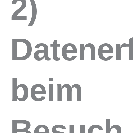
2)
Datener
beim
Besuch