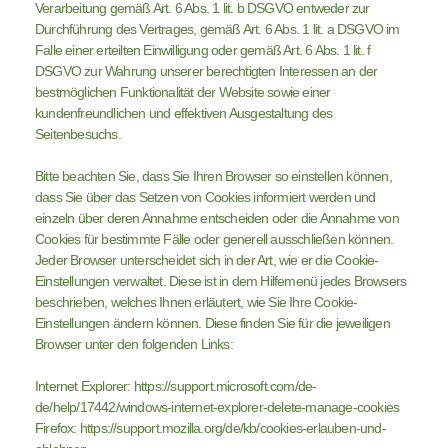
Verarbeitung gemäß Art. 6 Abs. 1 lit. b DSGVO entweder zur
Durchführung des Vertrages, gemäß Art. 6 Abs. 1 lit. a DSGVO im
Falle einer erteilten Einwilligung oder gemäß Art. 6 Abs. 1 lit. f
DSGVO zur Wahrung unserer berechtigten Interessen an der
bestmöglichen Funktionalität der Website sowie einer
kundenfreundlichen und effektiven Ausgestaltung des
Seitenbesuchs.
Bitte beachten Sie, dass Sie Ihren Browser so einstellen können,
dass Sie über das Setzen von Cookies informiert werden und
einzeln über deren Annahme entscheiden oder die Annahme von
Cookies für bestimmte Fälle oder generell ausschließen können.
Jeder Browser unterscheidet sich in der Art, wie er die Cookie-
Einstellungen verwaltet. Diese ist in dem Hilfemenü jedes Browsers
beschrieben, welches Ihnen erläutert, wie Sie Ihre Cookie-
Einstellungen ändern können. Diese finden Sie für die jeweiligen
Browser unter den folgenden Links:
Internet Explorer: https://support.microsoft.com/de-
de/help/17442/windows-internet-explorer-delete-manage-cookies
Firefox: https://support.mozilla.org/de/kb/cookies-erlauben-und-