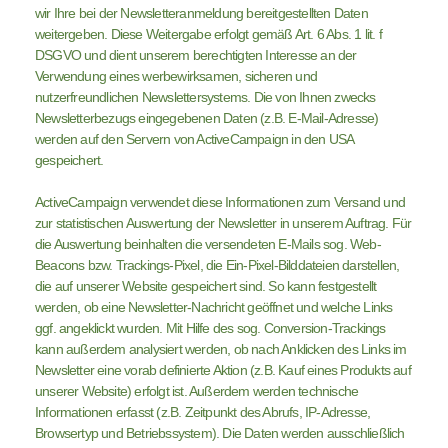
wir Ihre bei der Newsletteranmeldung bereitgestellten Daten
weitergeben. Diese Weitergabe erfolgt gemäß Art. 6 Abs. 1 lit. f
DSGVO und dient unserem berechtigten Interesse an der
Verwendung eines werbewirksamen, sicheren und
nutzerfreundlichen Newslettersystems. Die von Ihnen zwecks
Newsletterbezugs eingegebenen Daten (z.B. E-Mail-Adresse)
werden auf den Servern von ActiveCampaign in den USA
gespeichert.
ActiveCampaign verwendet diese Informationen zum Versand und
zur statistischen Auswertung der Newsletter in unserem Auftrag. Für
die Auswertung beinhalten die versendeten E-Mails sog. Web-
Beacons bzw. Trackings-Pixel, die Ein-Pixel-Bilddateien darstellen,
die auf unserer Website gespeichert sind. So kann festgestellt
werden, ob eine Newsletter-Nachricht geöffnet und welche Links
ggf. angeklickt wurden. Mit Hilfe des sog. Conversion-Trackings
kann außerdem analysiert werden, ob nach Anklicken des Links im
Newsletter eine vorab definierte Aktion (z.B. Kauf eines Produkts auf
unserer Website) erfolgt ist. Außerdem werden technische
Informationen erfasst (z.B. Zeitpunkt des Abrufs, IP-Adresse,
Browsertyp und Betriebssystem). Die Daten werden ausschließlich