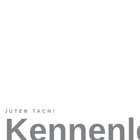
DAS FRÜHSTÜCKSHAUS
AUS ALT MACH NEU – DAS
FRÜHSTÜCKSHAUS
JUTEN TACH!
Kennenl